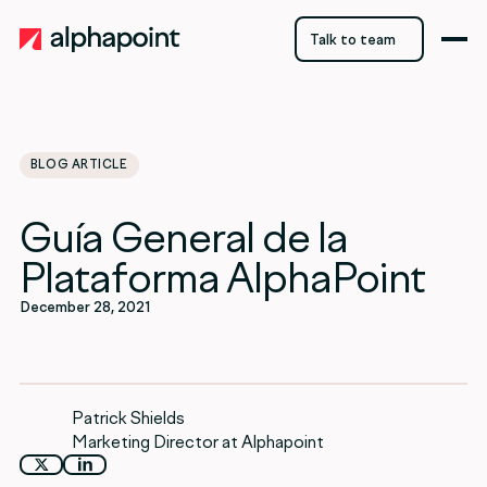
Talk to team
Talk to team
BLOG ARTICLE
category
Guía General de la
AlphaPoint Collateral
Plataforma AlphaPoint
December 28, 2021
Patrick Shields
Marketing Director at Alphapoint